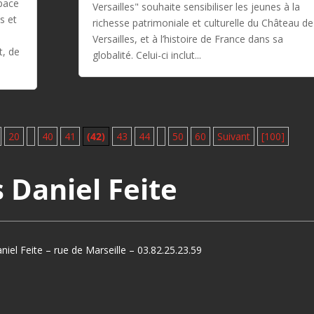
space
Versailles" souhaite sensibiliser les jeunes à la
s et
richesse patrimoniale et culturelle du Château de
Versailles, et à l’histoire de France dans sa
t, de
globalité. Celui-ci inclut...
20
40
41
(42)
43
44
50
60
Suivant
[100]
s Daniel Feite
niel Feite – rue de Marseille – 03.82.25.23.59