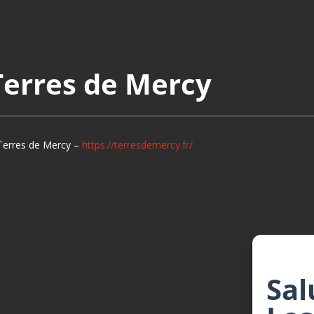
erres de Mercy
Terres de Mercy –
https://terresdemercy.fr/
Sal