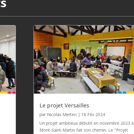
ts
Le projet Versailles
par
Nicolas Merten
|
16 Fév 2024
Un projet ambitieux débuté en novembre 2023 à
l
Mont-Saint-Martin fait son chemin. Le "Projet