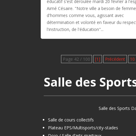
éducatif s'est déroulée mardi 20 février à l'e
Aimé Césaire. "Notre ville a besoin de femme
d'hommes comme vous, agissant avec
détermination et volonté en faveur du respec
l'instruction, de l'éducation"...
Page 42 / 100
[1]
Précédent
10
Salle des Sport
Salle des Sports Da
Salle de cours collectifs
Plateau EPS/Multisports/city-stades
Dojo / Salle d’arts martiaux