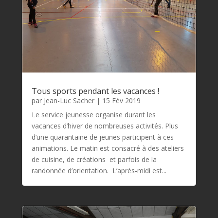
Tous sports pendant les vacances !
par
Jean-Luc Sacher
|
15 Fév 2019
Le service jeunesse organise durant les
vacances d’hiver de nombreuses activités. Plus
d’une quarantaine de jeunes participent à ces
animations. Le matin est consacré à des ateliers
de cuisine, de créations et parfois de la
randonnée d’orientation. L’après-midi est...