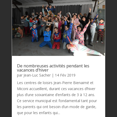
De nombreuses activités pendant les
vacances d’hiver
par
Jean-Luc Sacher
|
14 Fév 2019
Les centres de loisirs Jean-Pierre Bienaimé et
Miconi accueillent, durant ces vacances d’hiver
plus d’une soixantaine d’enfants de 3 à 12 ans.
Ce service municipal est fondamental tant pour
les parents qui ont besoin d’un mode de garde,
que pour les enfants qui...