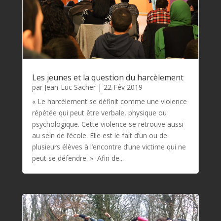
Les jeunes et la question du harcèlement
par
Jean-Luc Sacher
|
22 Fév 2019
« Le harcèlement se définit comme une violence
répétée qui peut être verbale, physique ou
psychologique. Cette violence se retrouve aussi
au sein de l’école. Elle est le fait d’un ou de
plusieurs élèves à l’encontre d’une victime qui ne
peut se défendre. » Afin de...