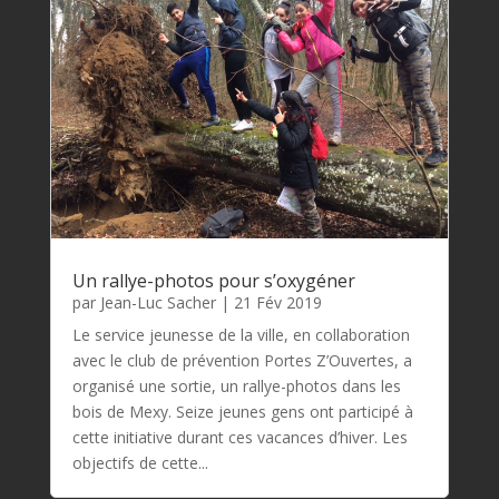
Un rallye-photos pour s’oxygéner
par
Jean-Luc Sacher
|
21 Fév 2019
Le service jeunesse de la ville, en collaboration
avec le club de prévention Portes Z’Ouvertes, a
organisé une sortie, un rallye-photos dans les
bois de Mexy. Seize jeunes gens ont participé à
cette initiative durant ces vacances d’hiver. Les
objectifs de cette...