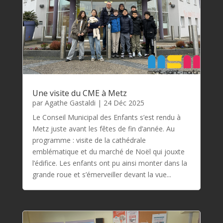
Une visite du CME à Metz
par
Agathe Gastaldi
|
24 Déc 2025
Le Conseil Municipal des Enfants s’est rendu à
Metz juste avant les fêtes de fin d’année. Au
programme : visite de la cathédrale
emblématique et du marché de Noël qui jouxte
l’édifice. Les enfants ont pu ainsi monter dans la
grande roue et s’émerveiller devant la vue...