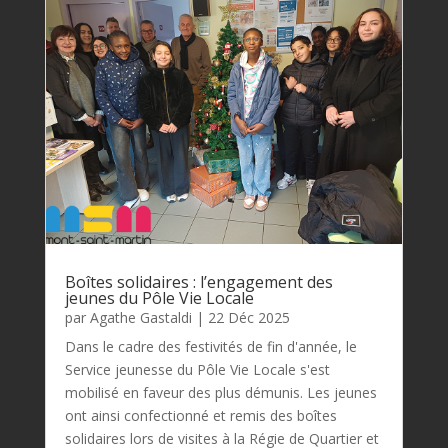
Boîtes solidaires : l’engagement des
jeunes du Pôle Vie Locale
par
Agathe Gastaldi
|
22 Déc 2025
Dans le cadre des festivités de fin d'année, le
Service jeunesse du Pôle Vie Locale s'est
mobilisé en faveur des plus démunis. Les jeunes
ont ainsi confectionné et remis des boîtes
solidaires lors de visites à la Régie de Quartier et