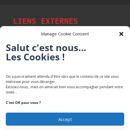
LIENS EXTERNES
Manage Cookie Consent
Salut c'est nous...
Les p'tits citoyens de Mont-Saint-Martin
Les Cookies !
Trail Saintmartinois Daniel FEITE
On a pas vraiment attendu d'être sûrs que le contenu de ce site vous
intéresse pour vous déranger.
Karaté Mont Saint Martin
Excusez-nous, mais on aimerait bien vous accompagner pendant votre
Terres de mercy - Complexe sportif
visite...
C'est OK pour vous ?
Accept