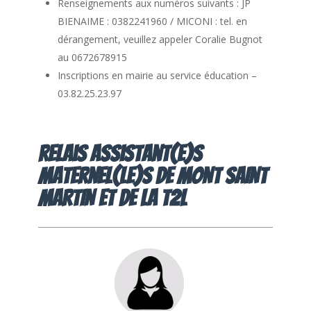
Renseignements aux numéros suivants : JP
BIENAIME : 0382241960 / MICONI : tel. en
dérangement, veuillez appeler Coralie Bugnot
au 0672678915
Inscriptions en mairie au service éducation –
03.82.25.23.97
Relais Assistant(e)s
Maternel(le)s de MONT SAINT
MARTIN et de la T2L