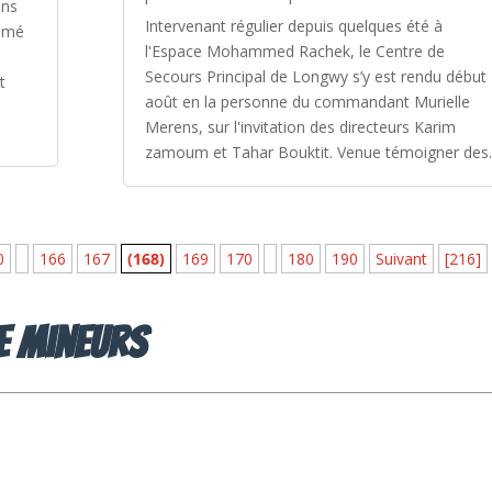
ons
Intervenant régulier depuis quelques été à
aimé
l'Espace Mohammed Rachek, le Centre de
Secours Principal de Longwy s’y est rendu début
t
août en la personne du commandant Murielle
Merens, sur l'invitation des directeurs Karim
zamoum et Tahar Bouktit. Venue témoigner des..
0
166
167
(168)
169
170
180
190
Suivant
[216]
de mineurs