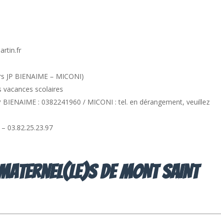
rtin.fr
isirs JP BIENAIME – MICONI)
es vacances scolaires
 BIENAIME : 0382241960 / MICONI : tel. en dérangement, veuillez
 – 03.82.25.23.97
 Maternel(le)s de MONT SAINT