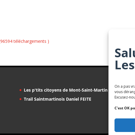
(96594 téléchargements )
Sal
Les
On a pas vr
Les p'tits citoyens de Mont-Saint-Martin
vous dérang
Excusez-nou
Trail Saintmartinois Daniel FEITE
C'est OK po