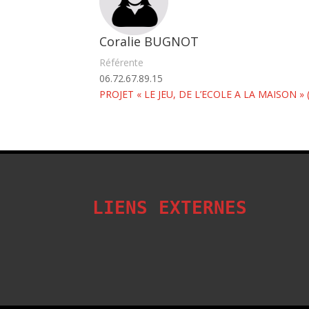
Coralie BUGNOT
Référente
06.72.67.89.15
PROJET « LE JEU, DE L’ECOLE A LA MAISON » 
LIENS EXTERNES