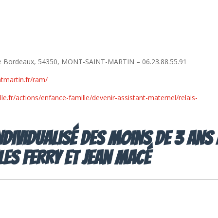
e de Bordeaux, 54350, MONT-SAINT-MARTIN – 06.23.88.55.91
ntmartin.fr/ram/
le.fr/actions/enfance-famille/devenir-assistant-maternel/relais-
individualisé des moins de 3 ans 
les FERRY et Jean Macé