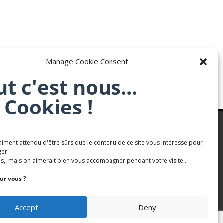
Manage Cookie Consent
ut c'est nous...
 Cookies !
aiment attendu d'être sûrs que le contenu de ce site vous intéresse pour
Karaté Mont Saint Martin
er.
s, mais on aimerait bien vous accompagner pendant votre visite...
Terres de mercy - Complexe sportif
ur vous ?
Accept
Deny