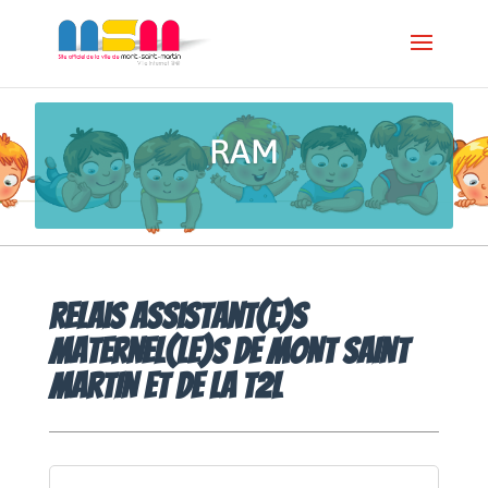
RAM
Relais Assistant(e)s
Maternel(le)s de MONT SAINT
MARTIN et de la T2L