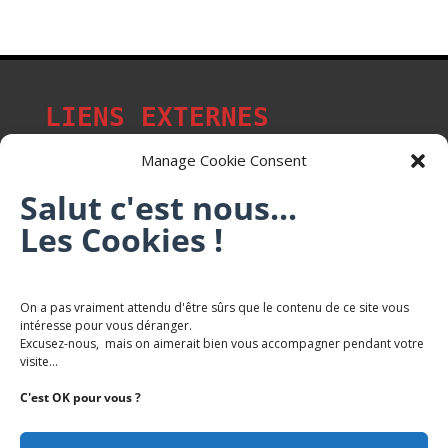
LIENS EXTERNES
Manage Cookie Consent
Salut c'est nous...
Les p'tits citoyens de Mont-Saint-Martin
Les Cookies !
Trail Saintmartinois Daniel FEITE
On a pas vraiment attendu d'être sûrs que le contenu de ce site vous
intéresse pour vous déranger.
Karaté Mont Saint Martin
Excusez-nous, mais on aimerait bien vous accompagner pendant votre
Terres de mercy - Complexe sportif
visite...
C'est OK pour vous ?