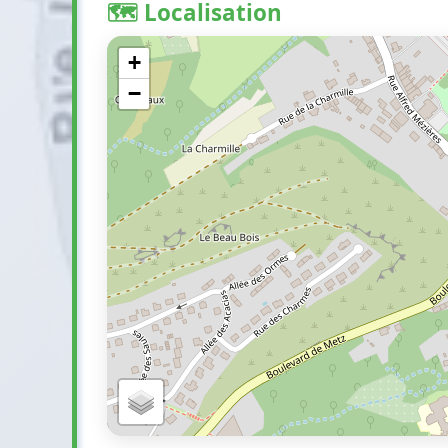
🗺️ Localisation
+
−