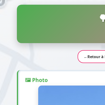

←
Retour à 
🖼️ Photo