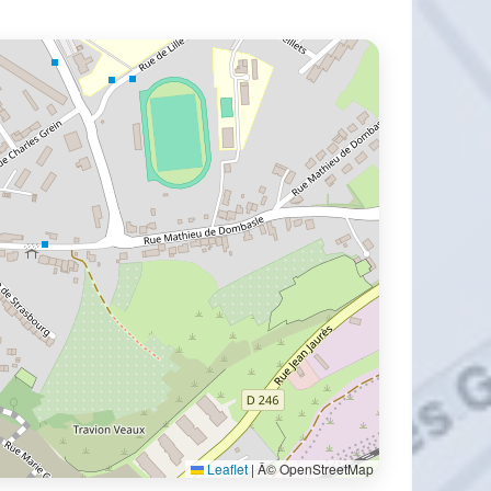
Leaflet
|
Â© OpenStreetMap