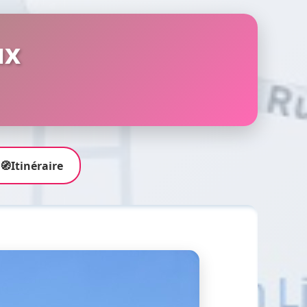
ux
🧭
Itinéraire