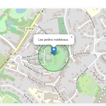
×
Les jardins médiévaux