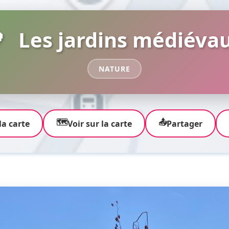

Les jardins médiéva
NATURE
🗺️
📤
la carte
Voir sur la carte
Partager