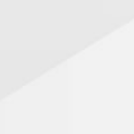
ECOLE Elémentaire Jean de La Fontaine
Directeur: Eric ROUBLOT
Bd. du 8 mai 1945
Tél : 03.82.23.27.00
École publique – 134 élèves – Zone B