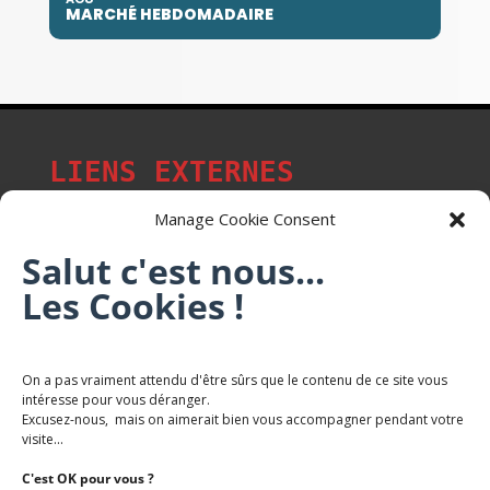
MARCHÉ HEBDOMADAIRE
LIENS EXTERNES
Manage Cookie Consent
Salut c'est nous...
Les p'tits citoyens de Mont-Saint-Martin
Les Cookies !
Trail Saintmartinois Daniel FEITE
On a pas vraiment attendu d'être sûrs que le contenu de ce site vous
intéresse pour vous déranger.
Karaté Mont Saint Martin
Excusez-nous, mais on aimerait bien vous accompagner pendant votre
Terres de mercy - Complexe sportif
visite...
C'est OK pour vous ?