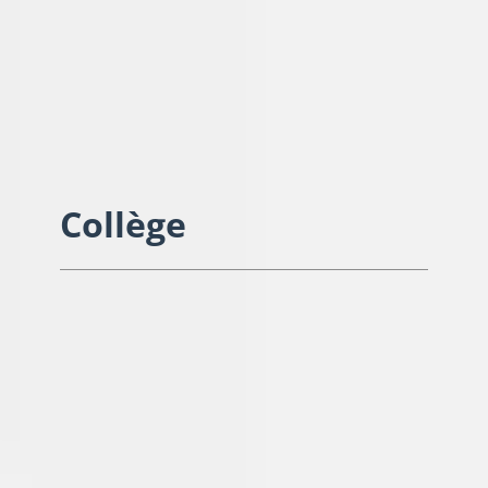
Collège
Collège Anatole France
Principal : Patrick HUMBERT