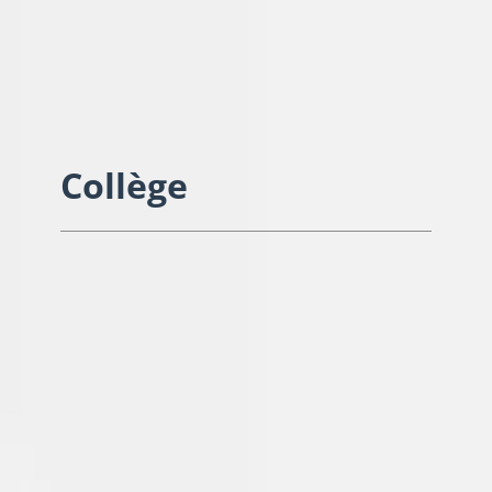
Collège
Collège Anatole France
Principal : Patrick HUMBERT
21 rue de LILLE
Tél : 03.82.23.20.71