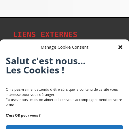
LIENS EXTERNES
Manage Cookie Consent
Salut c'est nous...
Les p'tits citoyens de Mont-Saint-Martin
Les Cookies !
Trail Saintmartinois Daniel FEITE
On a pas vraiment attendu d'être sûrs que le contenu de ce site vous
intéresse pour vous déranger.
Karaté Mont Saint Martin
Excusez-nous, mais on aimerait bien vous accompagner pendant votre
Terres de mercy - Complexe sportif
visite...
C'est OK pour vous ?