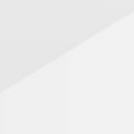
ECOLE Elémentaire Jean de La Fontaine
Directeur: Eric ROUBLOT
Bd. du 8 mai 1945
Tél : 03.82.23.27.00
École publique – 134 élèves – Zone B