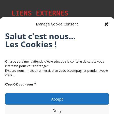
LIENS EXTERNES
Manage Cookie Consent
Salut c'est nous...
Les p'tits citoyens de Mont-Saint-Martin
Les Cookies !
Trail Saintmartinois Daniel FEITE
On a pas vraiment attendu d'être sûrs que le contenu de ce site vous
intéresse pour vous déranger.
Karaté Mont Saint Martin
Excusez-nous, mais on aimerait bien vous accompagner pendant votre
Terres de mercy - Complexe sportif
visite...
C'est OK pour vous ?
Accept
Deny