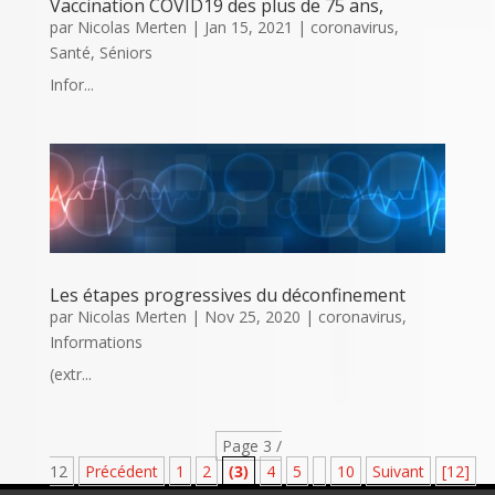
Vaccination COVID19 des plus de 75 ans,
par
Nicolas Merten
|
Jan 15, 2021
|
coronavirus
,
Santé
,
Séniors
Infor...
Les étapes progressives du déconfinement
par
Nicolas Merten
|
Nov 25, 2020
|
coronavirus
,
Informations
(extr...
Page 3 /
12
Précédent
1
2
(3)
4
5
10
Suivant
[12]