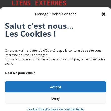
LIENS EXTERNES
Manage Cookie Consent
Salut c'est nous...
Les p'tits citoyens de Mont-Saint-Martin
Les Cookies !
Trail Saintmartinois Daniel FEITE
On a pas vraiment attendu d'être sûrs que le contenu de ce site vous
intéresse pour vous déranger.
Karaté Mont Saint Martin
Excusez-nous, mais on aimerait bien vous accompagner pendant votre
Terres de mercy - Complexe sportif
visite...
C'est OK pour vous ?
Accept
Deny
Copyright Mairie-Montsaintmartin.fr -
Politique de
Confidentialite
Cookie Policy
Politique de confidentialité