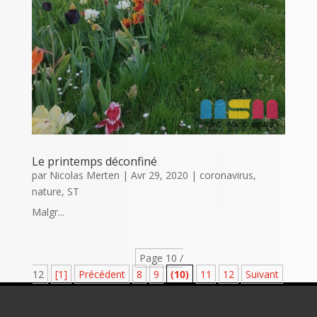
Le printemps déconfiné
par
Nicolas Merten
|
Avr 29, 2020
|
coronavirus
,
nature
,
ST
Malgr...
Page 10 /
12
[1]
Précédent
8
9
(10)
11
12
Suivant