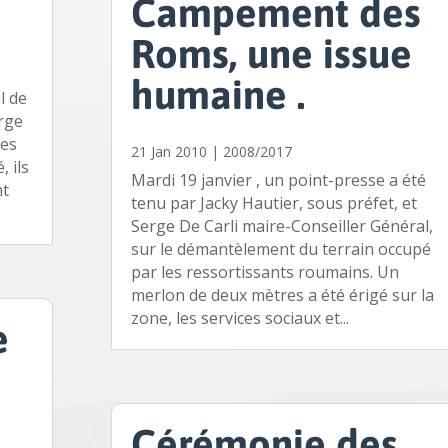
Campement des
Roms, une issue
humaine .
l de
rge
des
21 Jan 2010
|
2008/2017
 ils
Mardi 19 janvier , un point-presse a été
nt
tenu par Jacky Hautier, sous préfet, et
Serge De Carli maire-Conseiller Général,
sur le démantèlement du terrain occupé
par les ressortissants roumains. Un
merlon de deux mètres a été érigé sur la
zone, les services sociaux et...
e
Cérémonie des