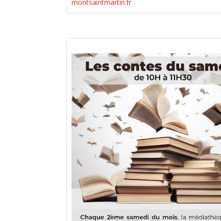
montsaintmartin.fr