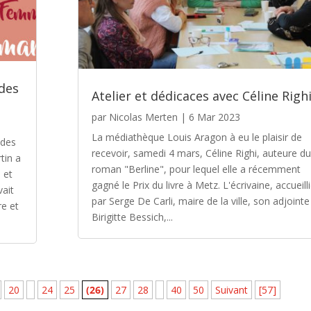
 des
Atelier et dédicaces avec Céline Righ
par
Nicolas Merten
|
6 Mar 2023
La médiathèque Louis Aragon à eu le plaisir de
 des
recevoir, samedi 4 mars, Céline Righi, auteure du
tin a
roman "Berline", pour lequel elle a récemment
 et
gagné le Prix du livre à Metz. L'écrivaine, accueill
vait
par Serge De Carli, maire de la ville, son adjointe
re et
Birigitte Bessich,...
20
24
25
(26)
27
28
40
50
Suivant
[57]