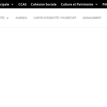
cipale
CCAS
Cohésion Sociale
Culture et Patrimoine
Pôl
TÉS
AGENDA
CARTES D’IDENTITÉ / PASSEPORT
SIGNALEMENT
LIOTHÈQUE MÉDIATH