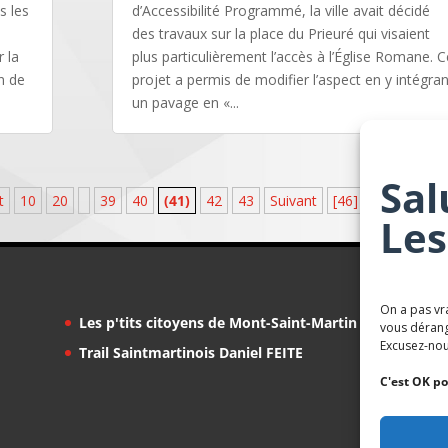
s les
d’Accessibilité Programmé, la ville avait décidé
des travaux sur la place du Prieuré qui visaient
 la
plus particulièrement l’accès à l’Église Romane. C
n de
projet a permis de modifier l’aspect en y intégran
un pavage en «...
Sal
t
10
20
39
40
(41)
42
43
Suivant
[46]
Les
On a pas vr
Les p'tits citoyens de Mont-Saint-Martin
vous dérang
Excusez-nou
Trail Saintmartinois Daniel FEITE
C'est OK po