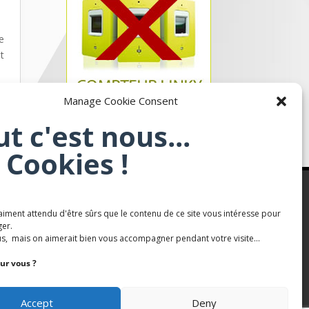
e
t
Manage Cookie Consent
ut c'est nous...
 Cookies !
aiment attendu d'être sûrs que le contenu de ce site vous intéresse pour
Karaté Mont Saint Martin
er.
s, mais on aimerait bien vous accompagner pendant votre visite...
Terres de mercy - Complexe sportif
ur vous ?
Accept
Deny