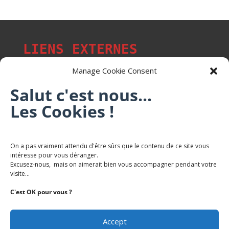
LIENS EXTERNES
Manage Cookie Consent
Salut c'est nous...
Les p'tits citoyens de Mont-Saint-Martin
Les Cookies !
Trail Saintmartinois Daniel FEITE
On a pas vraiment attendu d'être sûrs que le contenu de ce site vous
intéresse pour vous déranger.
Karaté Mont Saint Martin
Excusez-nous, mais on aimerait bien vous accompagner pendant votre
Terres de mercy - Complexe sportif
visite...
C'est OK pour vous ?
Accept